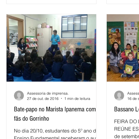
Assessoria de imprensa.
Assess
27 de out. de 2016
1 min de leitura
16 de 
Bate-papo no Marista Ipanema com
Bassano Le
fãs do Gorrinho
FEIRA DO
REÚNE ES
No dia 20/10, estudantes do 5º ano do
de setembr
Ensino Fundamental receberam o autor