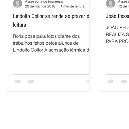
Assessoria de imprensa.
Assess
20 de mai. de 2016
1 min de leitura
12 de 
Lindolfo Collor se rende ao prazer da
João Pesso
leitura
JOÃO PED
REALIZA 
Roriz posa para fotos diante dos
PARA PRO
trabalhos feitos pelos alunos de
LEITORES
Lindolfo Collor A sensação térmica de 4
No nordeste
graus negativos não arrefeceu a...