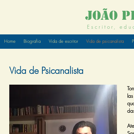
João P
Escritor, edu
Home
Biografia
Vida de escritor
Vida de psicanalista
P
Vida de Psicanalista
Tor
las
qua
da
At
Sa