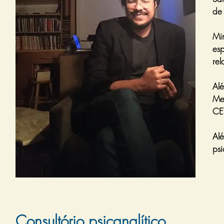
de
Mi
es
re
Al
Me
CET
Al
psi
Consultório psicanalítico