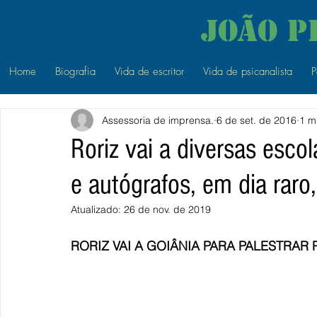
João P
Home
Biografia
Vida de escritor
Vida de psicanalista
P
Assessoria de imprensa.
6 de set. de 2016
1 mi
Roriz vai a diversas esco
e autógrafos, em dia raro,
Atualizado:
26 de nov. de 2019
RORIZ VAI A GOIÂNIA PARA PALESTRAR