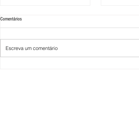
Comentários
Escreva um comentário
Miguel e Lorenzo e o universo HQ
Artigo - A educa
cheio de aventura
publicitários