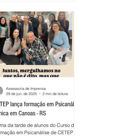
tensos momentos de troca entre
ores e os professores e os
tudantes dos anos finais do Ensino
ndamental e do Ensino Médio, que
rgulh
Assessoria de Imprensa
29 de jun. de 2025
2 min de leitura
TEP lança formação em Psicanálise
ínica em Canoas - RS
rma da tarde de alunos do Curso de
rmação em Psicanálise de CETEP