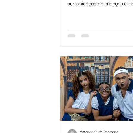
comunicação de crianças auti
outubro de 2025, o escritor Jo
Roriz lançou a obra infantil “Vi
das palavras, indicada para o
escolar do fundamental I, além
quinto e sexto ano. A obra é p
pela Editora Paulus e ilustrada
Mariana Kamache. Narra a jor
Vivi, uma menina que enfrenta
únicos para se comunicar e ex
suas emoções — e que, pouco
pouco, aprende
Assessoria de imprensa