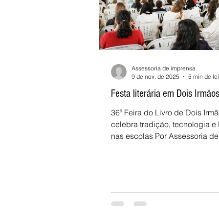
Assessoria de imprensa.
9 de nov. de 2025
5 min de lei
Festa literária em Dois Irmão
36ª Feira do Livro de Dois Irm
celebra tradição, tecnologia e 
nas escolas Por Assessoria de
Imprensa e diversos meios de
comunicação Dois Irmãos (RS) — Entr
os dias 22 e 24 de agosto de 2
Praça do Imigrante voltou a ser o
coração da vida cultural da c
a 36ª Feira do Livro de Dois Ir
este ano guiada pelo tema “Tr