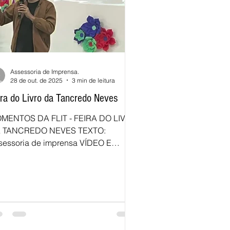
Assessoria de Imprensa.
28 de out. de 2025
3 min de leitura
ira do Livro da Tancredo Neves
MENTOS DA FLIT - FEIRA DO LIVRO
 TANCREDO NEVES TEXTO:
sessoria de imprensa VÍDEO E
AGENS: EMEF Tancredo Neves. A
cola Municipal de Ensino
ndamental Tancredo Neves, Canoas -
, viveu uma semana inesquecível
m a FLIT – Feira do Livro da Tancredo
ves 2025. O evento, realizado no dia
 de outubro de 2025, foi marcado por