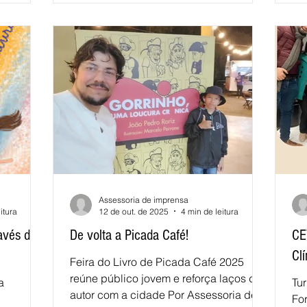
fundamental II e está inserida na
continuar”
in
Coleção Mitológica, que tem intuito de
contros
aut
aguçar a curiosidade dos adolescentes
istórias,
es
em relação às histórias da mitologia
Fu
grega. O livro narra as tragédias
me
humanas dec
Assessoria de imprensa
itura
12 de out. de 2025
4 min de leitura
ravés das
De volta a Picada Café!
CE
Cl
Feira do Livro de Picada Café 2025
reúne público jovem e reforça laços do
a
Tu
autor com a cidade Por Assessoria de
Fo