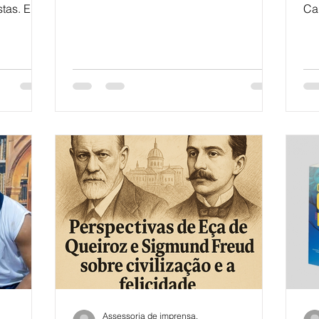
Imprensa Entre os dias 1º e 3 de outubro
stas. Em
Ca
de 2025 , o município de Picada Café,
ão Pedro
de 
na Serra Gaúcha, foi palco da 25ª Feira
vi através
do Livro de Picada Café – “Ler para se
 público
Mover” , promovida pela Associação
 de
Cultural de Picada Café com apoio
ublicada
municipal e convênios culturais e teve a
 por
escritora Kênia Colares como patrona. (
nada de
Facebook+3ProCultura+3Diário Oficial
 desafios
do Rio Grande do Sul+3 )
pressar
 a
Assessoria de imprensa.