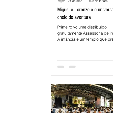
21 de mar.
2 min de leitura
Miguel e Lorenzo e o univers
cheio de aventura
Primeiro volume distribuido
gratuitamente Assessoria de 
A infância é um templo que pr
preservado. Quanto de tão bel
histórias não chega a fase adu
de lacunas e recheada de fant
universo infantil, seus espaços
transicionais e as belas fugas
realidade oportunizam as brin
e as encenações. Sem elas, a 
não geraria sorrisos, momento
invenção e de criatividade. Foi
observando o comportamento 
filho, Miguel e de seu a