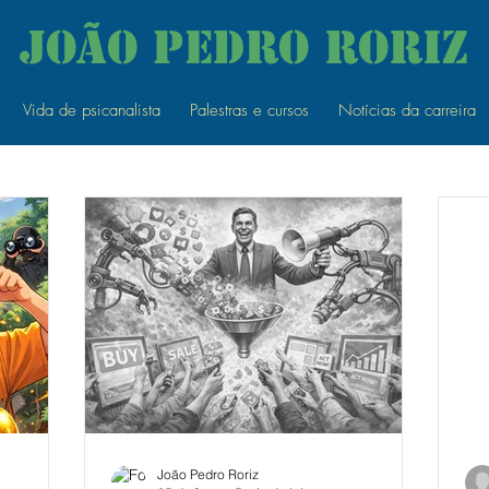
João Pedro RorIz
Vida de psicanalista
Palestras e cursos
Notícias da carreira
João Pedro Roriz