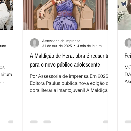
Assessoria de Imprensa.
tura
31 de out. de 2025
4 min de leitura
s
A Maldição de Hera: obra é reescrita
Fe
para o novo público adolescente
ãos
MO
leitura
DA
Por Assessoria de imprensa Em 2025, a
As
Editora Paulus publica nova edição da
IM
obra literária infantojuvenil A Maldição
e
Es
de Hera, do autor João Pedro Roriz,
025 , a
Fu
completamente revisada e modificada
RS
pelo autor. A obra foi lançada
idade com
co
originalmente em 2012 como material
mãos ,
Ne
didático voltado para o ensino
adição
22