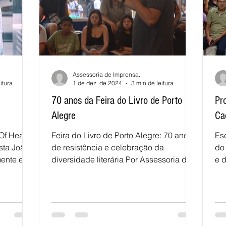
Assessoria de Imprensa.
itura
1 de dez. de 2024
3 min de leitura
70 anos da Feira do Livro de Porto
Pr
Alegre
Ca
 Of Heath
Feira do Livro de Porto Alegre: 70 anos
Esc
sta João
de resistência e celebração da
do
mente em
diversidade literária Por Assessoria de
e d
Imprensa. Fotografia:...
Por