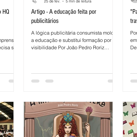
25 de fev.
5 min de leitura
o HQ
Artigo - A educação feita por
"P
publicitários
tr
A lógica publicitária consumista molda
Po
imprensa
a educação e substitui formação por
em
ecisa ser
visibilidade Por João Pedro Roriz
Desterro é 
as
Educar e aprender são faces de uma
po
lta cheia
mesma moeda, material valioso para a
apr
asias? O
construção do sujeito enquanto
con
cidadão. Desde a redemocratização em
ra
 da
1985 e abertura econômica ocorrida no
pr
cadeiras
começo dos anos 90, é possível
co
infância
observar maior ascensão da
ap
s de
publicidade na construção de uma
de
nova forma de ética social: o consumo.
re
de seu
Se a Educação até então era meio para
po
alcançar desenvoltura int
or
Em