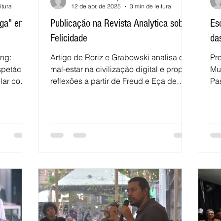
itura
12 de abr. de 2025
3 min de leitura
ega" em
Publicação na Revista Analytica sobre
Es
Felicidade
da
ing:
Artigo de Roriz e Grabowski analisa o
Pr
spetáculo
mal-estar na civilização digital e propõe
Mu
lar com
reflexões a partir de Freud e Eça de
Pa
.
Queiroz Por...
RS,