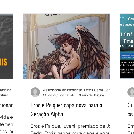
Assessoria de imprensa. Fotos Cândida Cunha
Assessoria de imprensa. Fotos Carol Gardelha
eitura
20 de out. de 2024
3 min de leitura
ncionam
Eros e Psique: capa nova para a
Cu
Geração Alpha.
psi
 vida em
ntemente
Eros e Psique, juvenil premiado de João
Em
pos: no
Pedro Roriz ganha nova capa e agrada
Est