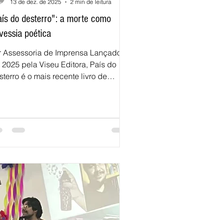
13 de dez. de 2025
2 min de leitura
aís do desterro": a morte como
avessia poética
r Assessoria de Imprensa Lançado
 2025 pela Viseu Editora, País do
o mais recente livro de
emas de João Pedro Roriz e
esenta uma trajetória filosófica e
ceitual sobre a morte, tema central
ramente enfrentado com
ofundidade na poesia
ntemporânea e compreendida não
enas como fim, mas como condição,
slocamento e possibilidade de
construção simbólica. Ao longo dos
emas, a morte surge como eixo
ganizador da experiência humana.
 País do Des