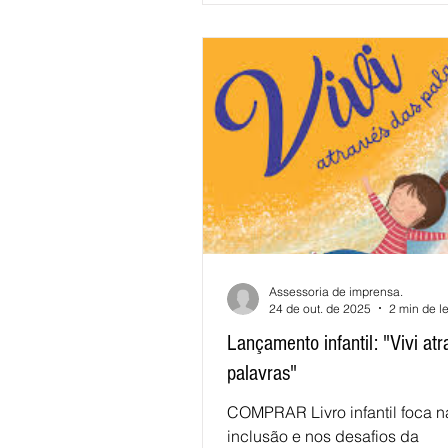
para inspirar e inovação para 
. A programação combinou en
com escritores, contações de h
espetácu
Assessoria de imprensa.
24 de out. de 2025
2 min de le
Lançamento infantil: "Vivi at
palavras"
COMPRAR Livro infantil foca n
inclusão e nos desafios da