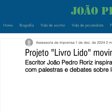
João P
Home
Biografia
Vida de escritor
Vida de psicanalista
P
Assessoria de imprensa
1 de dez. de 2024
2 m
Projeto "Livro Lido" mov
Escritor João Pedro Roriz inspi
com palestras e debates sobre le