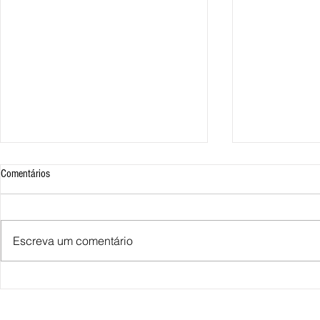
Comentários
Escreva um comentário
Miguel e Lorenzo e o universo HQ
Artigo - A educa
cheio de aventura
publicitários