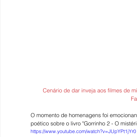
 Cenário de dar inveja aos filmes de mistério - brincou Roriz ao postar essa foto no 
Fa
O momento de homenagens foi emocionante.
poético sobre o livro "Gorrinho 2 - O mistéri
https://www.youtube.com/watch?v=JUpYPt1jYr0