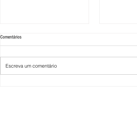
Comentários
Escreva um comentário
Miguel e Lorenzo e o universo HQ
Artigo - A educa
cheio de aventura
publicitários