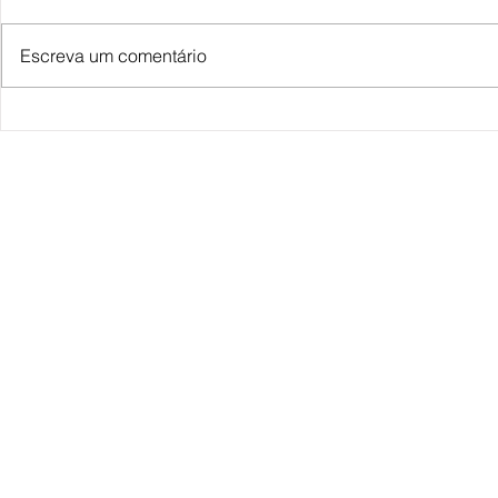
Escreva um comentário
Miguel e Lorenzo e o universo HQ
Artigo - A educa
cheio de aventura
publicitários