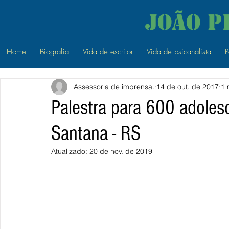
João P
Home
Biografia
Vida de escritor
Vida de psicanalista
P
Assessoria de imprensa.
14 de out. de 2017
1 
Palestra para 600 adoles
Santana - RS
Atualizado:
20 de nov. de 2019