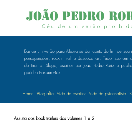
João Pedro Ror
Céu de um verão proibid
Bastou um verão para Alexia se dar conta do fim de sua 
perseguições, rock n' roll e descobertas.
Tudo isso em do
de tirar o fôlego, escritos por João Pedro Roriz e publi
gaúcha BesouroBox.
Home
Biografia
Vida de escritor
Vida de psicanalista
P
Assista aos book trailers dos volumes 1 e 2