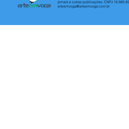
jornais e outras publicações. CNPJ 16.985.6
arteemvoga@arteemvoga.com.br