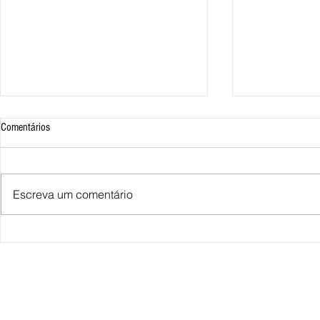
Comentários
Escreva um comentário
Miguel e Lorenzo e o universo HQ
Artigo - A educa
cheio de aventura
publicitários