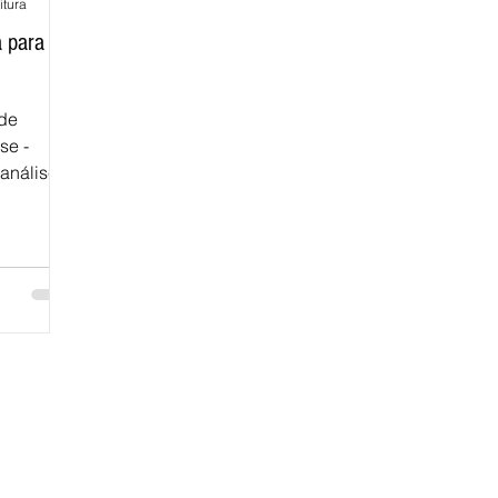
itura
a para
 de
se -
canálise
.