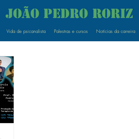
João Pedro RorIz
Vida de psicanalista
Palestras e cursos
Notícias da carreira